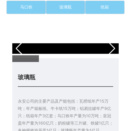
马口铁
玻璃瓶
纸箱
玻璃瓶
永安公司的主要产品及产能包括：瓦楞纸年产15万
吨；年产箱板纸、牛卡纸15万吨；铝易拉罐年产9亿
只；纸箱年产3亿套；马口铁年产量为10万吨；皇冠
盖年产量为160亿只；奶粉罐等三片罐、铁罐1亿只；
各种规格旋开盖1亿只；玻璃瓶年产量为1亿只。