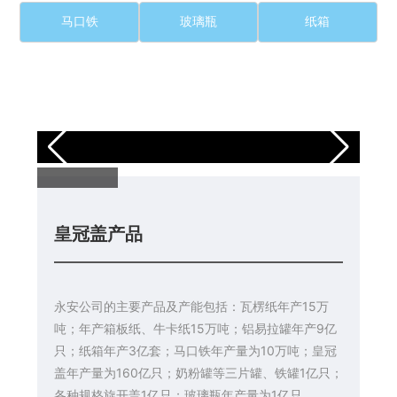
马口铁
玻璃瓶
纸箱
皇冠盖产品
永安公司的主要产品及产能包括：瓦楞纸年产15万
吨；年产箱板纸、牛卡纸15万吨；铝易拉罐年产9亿
只；纸箱年产3亿套；马口铁年产量为10万吨；皇冠
盖年产量为160亿只；奶粉罐等三片罐、铁罐1亿只；
各种规格旋开盖1亿只；玻璃瓶年产量为1亿只。